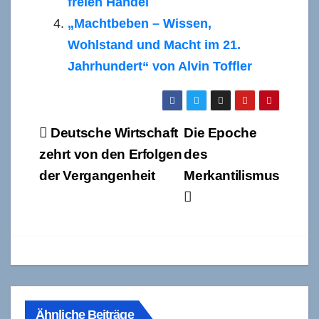
freien Handel
„Machtbeben – Wissen,
Wohlstand und Macht im 21.
Jahrhundert“ von Alvin Toffler
Beitragsnavigation
Deutsche Wirtschaft
Die Epoche
zehrt von den Erfolgen
des
der Vergangenheit
Merkantilismus
Ähnliche Beiträge