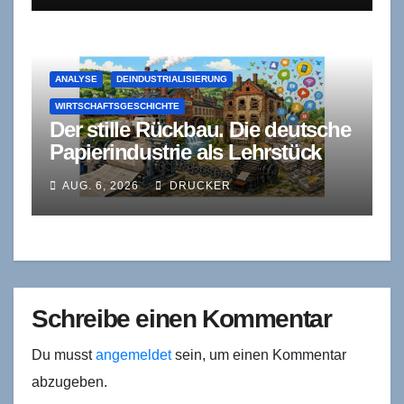
ANALYSE
DEINDUSTRIALISIERUNG
WIRTSCHAFTSGESCHICHTE
Der stille Rückbau. Die deutsche
Papierindustrie als Lehrstück
industrieökonomischer
AUG. 6, 2026
DRUCKER
Konsolidierung
Schreibe einen Kommentar
Du musst
angemeldet
sein, um einen Kommentar
abzugeben.