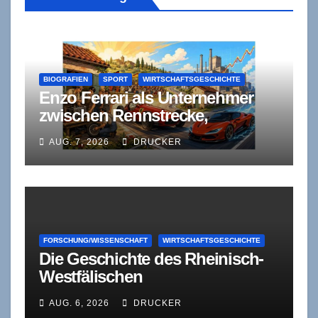
BIOGRAFIEN
SPORT
WIRTSCHAFTSGESCHICHTE
Enzo Ferrari als Unternehmer
zwischen Rennstrecke,
Kapitalnot und Autonomie
AUG. 7, 2026
DRUCKER
FORSCHUNG/WISSENSCHAFT
WIRTSCHAFTSGESCHICHTE
Die Geschichte des Rheinisch-
Westfälischen
Wirtschaftsinstituts (RWI)
AUG. 6, 2026
DRUCKER