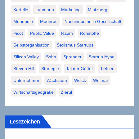
Kartelle
Luhmann
Marketing
Mintzberg
Monopole
Moonroc
Nachindustrielle Gesellschaft
Picot
Public Value
Raum
Rohstoffe
Selbstorganisation
Sexismus Startups
Silicon Valley
Sohn
Sprenger
Startup Hype
Steven Hill
Strategie
Tal der Götter
Tiefsee
Unternehmer
Wachstum
Weick
Weimar
Wirtschaftsgeografie
Zierul
Lesezeichen