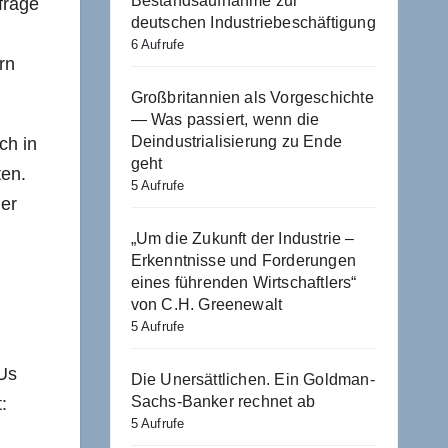
Bestandsaufnahme zur
frage
deutschen Industriebeschäftigung
6 Aufrufe
rn
Großbritannien als Vorgeschichte
— Was passiert, wenn die
Deindustrialisierung zu Ende
ch in
geht
ten.
5 Aufrufe
ner
„Um die Zukunft der Industrie –
Erkenntnisse und Forderungen
eines führenden Wirtschaftlers“
von C.H. Greenewalt
5 Aufrufe
MUs
Die Unersättlichen. Ein Goldman-
Sachs-Banker rechnet ab
:
5 Aufrufe