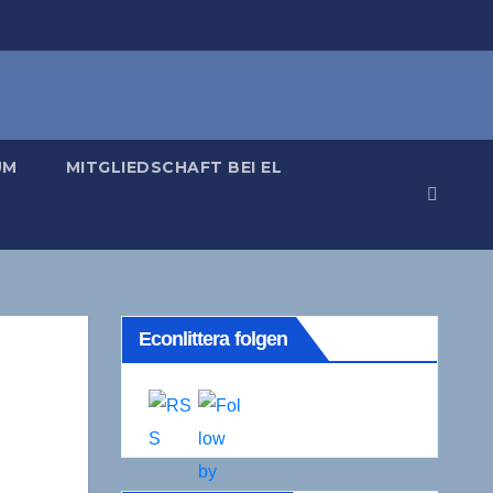
UM
MITGLIEDSCHAFT BEI EL
Econlittera folgen