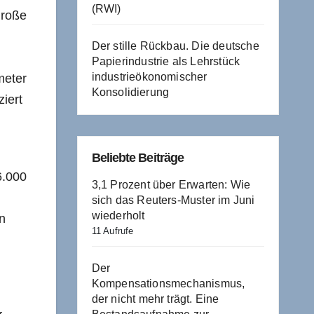
(RWI)
 Große
Der stille Rückbau. Die deutsche
Papierindustrie als Lehrstück
industrieökonomischer
meter
Konsolidierung
iert
Beliebte Beiträge
6.000
3,1 Prozent über Erwarten: Wie
sich das Reuters-Muster im Juni
wiederholt
on
11 Aufrufe
Der
Kompensationsmechanismus,
der nicht mehr trägt. Eine