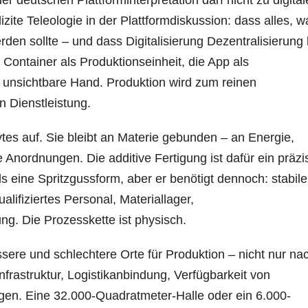
der deutschen Plattforminterpretation darf nicht zu digita
izite Teleologie in der Plattformdiskussion: dass alles, w
werden sollte – und dass Digitalisierung Dezentralisierung 
 Container als Produktionseinheit, die App als
s unsichtbare Hand. Produktion wird zum reinen
n Dienstleistung.
ytes auf. Sie bleibt an Materie gebunden – an Energie,
 Anordnungen. Die additive Fertigung ist dafür ein präzi
ls eine Spritzgussform, aber er benötigt dennoch: stabile
lifiziertes Personal, Materiallager,
ng. Die Prozesskette ist physisch.
essere und schlechtere Orte für Produktion – nicht nur na
nfrastruktur, Logistikanbindung, Verfügbarkeit von
en. Eine 32.000-Quadratmeter-Halle oder ein 6.000-