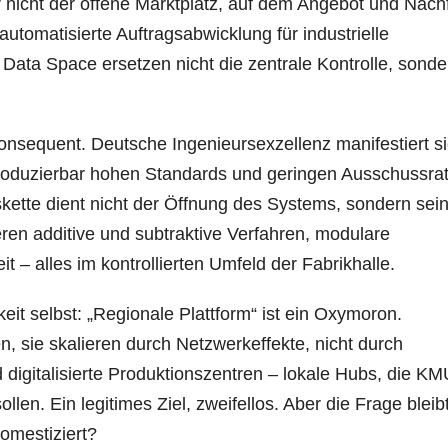
ier nicht der offene Marktplatz, auf dem Angebot und Nach
automatisierte Auftragsabwicklung für industrielle
 Data Space ersetzen nicht die zentrale Kontrolle, sonde
t konsequent. Deutsche Ingenieursexzellenz manifestiert si
eproduzierbar hohen Standards und geringen Ausschussra
skette dient nicht der Öffnung des Systems, sondern sei
ren additive und subtraktive Verfahren, modulare
 – alles im kontrollierten Umfeld der Fabrikhalle.
keit selbst: „Regionale Plattform“ ist ein Oxymoron.
, sie skalieren durch Netzwerkeffekte, nicht durch
 digitalisierte Produktionszentren – lokale Hubs, die K
en. Ein legitimes Ziel, zweifellos. Aber die Frage bleibt
omestiziert?