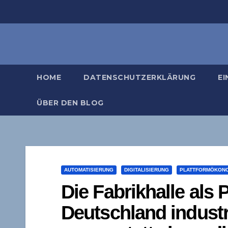
Zum
Inhalt
springen
HOME
DATENSCHUTZERKLÄRUNG
EI
ÜBER DEN BLOG
AUTOMATISIERUNG
DIGITALISIERUNG
PLATTFORMÖKON
Die Fabrikhalle als
Deutschland industr