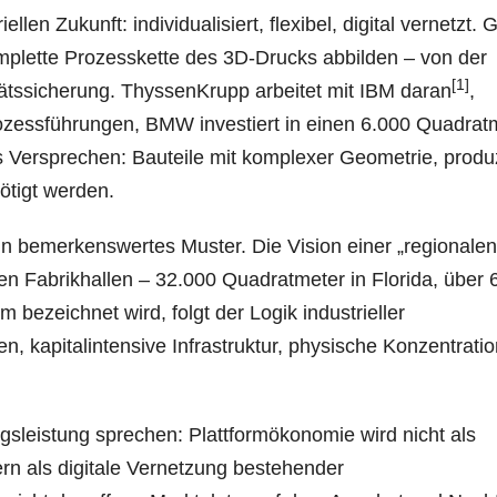
iellen Zukunft: individualisiert, flexibel, digital vernetzt.
omplette Prozesskette des 3D-Drucks abbilden – von der
[1]
itätssicherung. ThyssenKrupp arbeitet mit IBM daran
,
Prozessführungen, BMW investiert in einen 6.000 Quadrat
s Versprechen: Bauteile mit komplexer Geometrie, produz
nötigt werden.
in bemerkenswertes Muster. Die Vision einer „regionalen
roßen Fabrikhallen – 32.000 Quadratmeter in Florida, über 
bezeichnet wird, folgt der Logik industrieller
n, kapitalintensive Infrastruktur, physische Konzentrati
sleistung sprechen: Plattformökonomie wird nicht als
ern als digitale Vernetzung bestehender