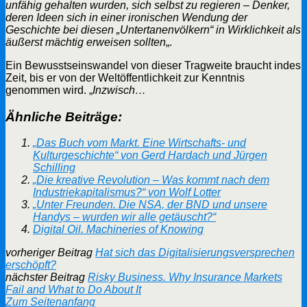
unfähig gehalten wurden, sich selbst zu regieren – Denker,
deren Ideen sich in einer ironischen Wendung der
Geschichte bei diesen „Untertanenvölkern“ in Wirklichkeit als
äußerst mächtig erweisen sollten
„.
Ein Bewusstseinswandel von dieser Tragweite braucht indes
Zeit, bis er von der Weltöffentlichkeit zur Kenntnis
genommen wird. „
Inzwisch…
Ähnliche Beiträge:
„Das Buch vom Markt. Eine Wirtschafts- und
Kulturgeschichte“ von Gerd Hardach und Jürgen
Schilling
„Die kreative Revolution – Was kommt nach dem
Industriekapitalismus?“ von Wolf Lotter
„Unter Freunden. Die NSA, der BND und unsere
Handys – wurden wir alle getäuscht?“
Digital Oil. Machineries of Knowing
vorheriger Beitrag
Hat sich das Digitalisierungsversprechen
erschöpft?
nächster Beitrag
Risky Business. Why Insurance Markets
Fail and What to Do About It
Scroll
Zum Seitenanfang