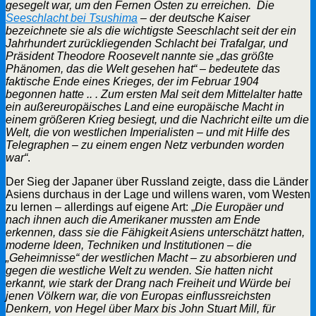
gesegelt war, um den Fernen Osten zu erreichen. Die
Seeschlacht bei Tsushima
– der deutsche Kaiser
bezeichnete sie als die wichtigste Seeschlacht seit der ein
Jahrhundert zurückliegenden Schlacht bei Trafalgar, und
Präsident Theodore Roosevelt nannte sie „das größte
Phänomen, das die Welt gesehen hat“ – bedeutete das
faktische Ende eines Krieges, der im Februar 1904
begonnen hatte .. . Zum ersten Mal seit dem Mittelalter hatte
ein außereuropäisches Land eine europäische Macht in
einem größeren Krieg besiegt, und die Nachricht eilte um die
Welt, die von westlichen Imperialisten – und mit Hilfe des
Telegraphen – zu einem engen Netz verbunden worden
war“
.
Der Sieg der Japaner über Russland zeigte, dass die Länder
Asiens durchaus in der Lage und willens waren, vom Westen
zu lernen – allerdings auf eigene Art: „
Die Europäer und
nach ihnen auch die Amerikaner mussten am Ende
erkennen, dass sie die Fähigkeit Asiens unterschätzt hatten,
moderne Ideen, Techniken und Institutionen – die
„Geheimnisse“ der westlichen Macht – zu absorbieren und
gegen die westliche Welt zu wenden. Sie hatten nicht
erkannt, wie stark der Drang nach Freiheit und Würde bei
jenen Völkern war, die von Europas einflussreichsten
Denkern, von Hegel über Marx bis John Stuart Mill, für