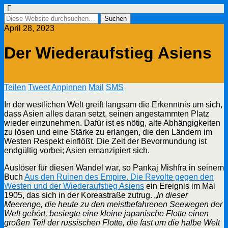
April 28, 2023
Der Wiederaufstieg Asiens
Teilen
Tweet
Anpinnen
Mail
SMS
In der westlichen Welt greift langsam die Erkenntnis um sich,
dass Asien alles daran setzt, seinen angestammten Platz
wieder einzunehmen. Dafür ist es nötig, alte Abhängigkeiten
zu lösen und eine Stärke zu erlangen, die den Ländern im
Westen Respekt einflößt. Die Zeit der Bevormundung ist
endgültig vorbei; Asien emanzipiert sich.
Auslöser für diesen Wandel war, so Pankaj Mishfra in seinem
Buch
Aus den Ruinen des Empire. Die Revolte gegen den
Westen und der Wiederaufstieg Asiens
ein Ereignis im Mai
1905, das sich in der Koreastraße zutrug. „
In dieser
Meerenge, die heute zu den meistbefahrenen Seewegen der
Welt gehört, besiegte eine kleine japanische Flotte einen
großen Teil der russischen Flotte, die fast um die halbe Welt