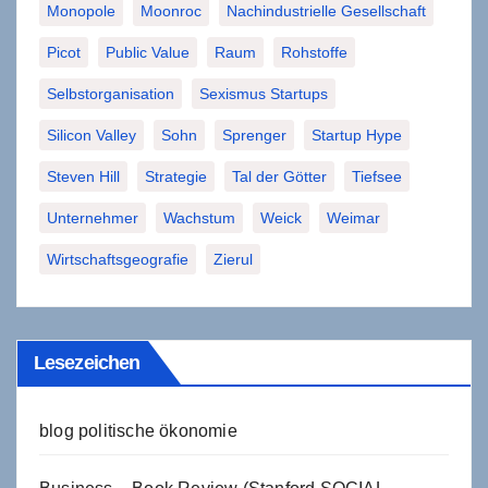
Monopole
Moonroc
Nachindustrielle Gesellschaft
Picot
Public Value
Raum
Rohstoffe
Selbstorganisation
Sexismus Startups
Silicon Valley
Sohn
Sprenger
Startup Hype
Steven Hill
Strategie
Tal der Götter
Tiefsee
Unternehmer
Wachstum
Weick
Weimar
Wirtschaftsgeografie
Zierul
Lesezeichen
blog politische ökonomie