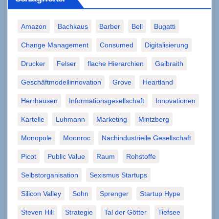
Amazon
Bachkaus
Barber
Bell
Bugatti
Change Management
Consumed
Digitalisierung
Drucker
Felser
flache Hierarchien
Galbraith
Geschäftmodellinnovation
Grove
Heartland
Herrhausen
Informationsgesellschaft
Innovationen
Kartelle
Luhmann
Marketing
Mintzberg
Monopole
Moonroc
Nachindustrielle Gesellschaft
Picot
Public Value
Raum
Rohstoffe
Selbstorganisation
Sexismus Startups
Silicon Valley
Sohn
Sprenger
Startup Hype
Steven Hill
Strategie
Tal der Götter
Tiefsee