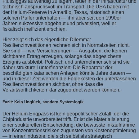
Flüssiggas aufwendig zu lagern, teuer in der Infrastruktur und
technisch anspruchsvoll im Transport. Die USA haben mit
der Helium-Reserve in Amarillo, Texas, historisch einen
solchen Puffer unterhalten — ihn aber seit den 1990er
Jahren sukzessive abgebaut und privatisiert, weil er
fiskalisch ineffizient erschien.
Hier zeigt sich das eigentliche Dilemma:
Resilienzinvestitionen rechnen sich in Normalzeiten nicht.
Sie sind — wie Versicherungen — Ausgaben, die keinen
sichtbaren Ertrag erzeugen, solange das abgesicherte
Ereignis ausbleibt. Politisch und unternehmerisch sind sie
daher strukturell unterfinanziert. Die Reparatur der
beschädigten katarischen Anlagen könnte Jahre dauern —
und in dieser Zeit werden die Folgekosten der unterlassenen
Resilienzinvestitionen sichtbar, ohne dass die
Verantwortlichkeiten klar zugeordnet werden könnten.
Fazit: Kein Unglück, sondern Systemlogik
Der Helium-Engpass ist kein geopolitischer Zufall, der die
Chipindustrie unvorbereitet trifft. Er ist die Materialisierung
einer strukturellen Entscheidung: die bewusste Inkaufnahme
von Konzentrationsrisiken zugunsten von Kostenoptimierung
— in einer Industrie, die sich selbst als strategisch