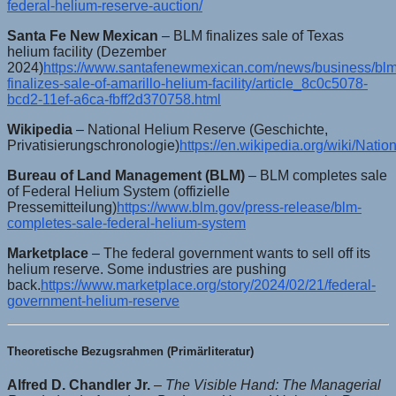
federal-helium-reserve-auction/
Santa Fe New Mexican
– BLM finalizes sale of Texas
helium facility (Dezember
2024)
https://www.santafenewmexican.com/news/business/blm
finalizes-sale-of-amarillo-helium-facility/article_8c0c5078-
bcd2-11ef-a6ca-fbff2d370758.html
Wikipedia
– National Helium Reserve (Geschichte,
Privatisierungschronologie)
https://en.wikipedia.org/wiki/Nat
Bureau of Land Management (BLM)
– BLM completes sale
of Federal Helium System (offizielle
Pressemitteilung)
https://www.blm.gov/press-release/blm-
completes-sale-federal-helium-system
Marketplace
– The federal government wants to sell off its
helium reserve. Some industries are pushing
back.
https://www.marketplace.org/story/2024/02/21/federal-
government-helium-reserve
Theoretische Bezugsrahmen (Primärliteratur)
Alfred D. Chandler Jr.
–
The Visible Hand: The Managerial