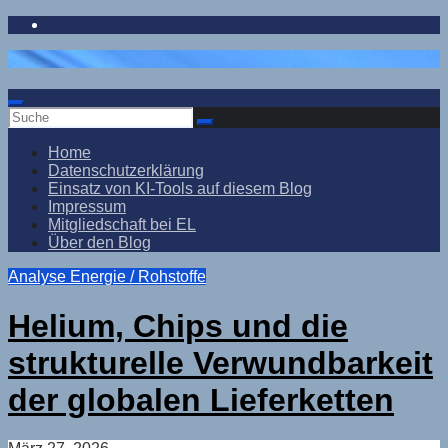
Zum
Inhalt
springen
Home
Datenschutzerklärung
Einsatz von KI-Tools auf diesem Blog
Impressum
Mitgliedschaft bei EL
Über den Blog
Analyse
Energie / Rohstoffe
Helium, Chips und die
strukturelle Verwundbarkeit
der globalen Lieferketten