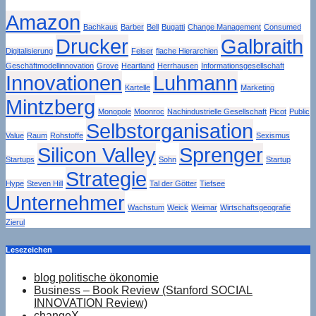
Amazon
Bachkaus
Barber
Bell
Bugatti
Change Management
Consumed
Drucker
Galbraith
Digitalisierung
Felser
flache Hierarchien
Geschäftmodellinnovation
Grove
Heartland
Herrhausen
Informationsgesellschaft
Innovationen
Luhmann
Kartelle
Marketing
Mintzberg
Monopole
Moonroc
Nachindustrielle Gesellschaft
Picot
Public
Selbstorganisation
Value
Raum
Rohstoffe
Sexismus
Silicon Valley
Sprenger
Startups
Sohn
Startup
Strategie
Hype
Steven Hill
Tal der Götter
Tiefsee
Unternehmer
Wachstum
Weick
Weimar
Wirtschaftsgeografie
Zierul
Lesezeichen
blog politische ökonomie
Business – Book Review (Stanford SOCIAL
INNOVATION Review)
changeX