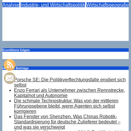
Analyse
Industrie- und Wirtschaftspolitik
Wirtschaftsgeografie
Das Fenster von Shenzhen. Was Chinas Robotik-
Standardisierung für deutsche Zulieferer bedeutet – und
was sie verschweigt
Aug. 7, 2026
Drucker
Econlittera folgen
Neueste Beiträge
Porsche SE: Die Politikverflechtungsfalle erodiert sich
selbst
Enzo Ferrari als Unternehmer zwischen Rennstrecke,
Kapitalnot und Autonomie
Die schmale Technostruktur. Was von der mittleren
Führungsebene bleibt, wenn Agenten sich selbst
korrigieren
Das Fenster von Shenzhen. Was Chinas Robotik-
Standardisierung für deutsche Zulieferer bedeutet –
und was sie verschweigt