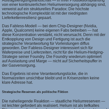
Auftragsfertigungslandschaft — in ihrer Produktionsplanung
von einer kontinuierlichen Heliumversorgung abhängig sind,
verweist auf ein strukturelles Paradox: Die höchste
technologische Komplexität ist mit der niedrigsten
Lieferkettenresilienz gepaart.
Das Fabless-Modell — bei dem Chip-Designer (Nvidia,
Apple, Qualcomm) keine eigenen Fabs betreiben — hat
diese Konzentration verstärkt, nicht verursacht. Denn mit der
Entkopplung von Design und Fertigung ist auch die
strategische Verantwortung für Vorleistungen diffus
geworden. Der Fabless-Designer interessiert sich für
Waferpreise und Lieferzeiten, nicht für die Helium-Hedging-
Strategie seiner Foundry. Die Foundry wiederum optimiert
auf Auslastung und Marge — nicht auf Sicherheitspuffer in
der Gasversorgung.
Das Ergebnis ist eine Verantwortungslücke, die in
Normalzeiten unsichtbar bleibt und in Krisenzeiten keine
klare Adresse hat.
Strategische Reserven als politische Fiktion
Die naheliegende Reaktion — staatliche Heliumreserven —
ist leichter gefordert als realisiert. Helium ist als tiefkaltes