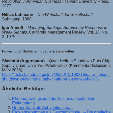
Revolution in American Business
. Harvard University Press,
1977.
Niklas Luhmann
–
Die Wirtschaft der Gesellschaft
.
Suhrkamp, 1988.
Igor Ansoff
–
Managing Strategic Surprise by Response to
Weak Signals
. California Management Review, Vol. 18, No.
2, 1975.
Hintergrund: Halbleiterindustrie & Lieferketten
Slashdot (Aggregator)
– Qatar Helium Shutdown Puts Chip
Supply Chain On a Two-Week Clock (Kommentardiskussion,
März 2026)
https://tech.slashdot.org/story/26/03/13/190216/qatar-helium-
shutdown-puts-chip-supply-chain-on-a-two-week-clock
Ähnliche Beiträge:
Phoenix Tailings und die Illusion der schnellen
Entkopplung
Grüner Stahl als Subventionsgrab
Erdwärmepumpen als Geschäftsmodell – Die dreifache