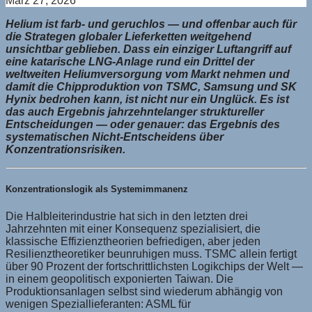
März 27, 2026
Helium ist farb- und geruchlos — und offenbar auch für
die Strategen globaler Lieferketten weitgehend
unsichtbar geblieben. Dass ein einziger Luftangriff auf
eine katarische LNG-Anlage rund ein Drittel der
weltweiten Heliumversorgung vom Markt nehmen und
damit die Chipproduktion von TSMC, Samsung und SK
Hynix bedrohen kann, ist nicht nur ein Unglück. Es ist
das auch Ergebnis jahrzehntelanger struktureller
Entscheidungen — oder genauer: das Ergebnis des
systematischen Nicht-Entscheidens über
Konzentrationsrisiken.
Konzentrationslogik als Systemimmanenz
Die Halbleiterindustrie hat sich in den letzten drei
Jahrzehnten mit einer Konsequenz spezialisiert, die
klassische Effizienztheorien befriedigen, aber jeden
Resilienztheoretiker beunruhigen muss. TSMC allein fertigt
über 90 Prozent der fortschrittlichsten Logikchips der Welt —
in einem geopolitisch exponierten Taiwan. Die
Produktionsanlagen selbst sind wiederum abhängig von
wenigen Speziallieferanten: ASML für