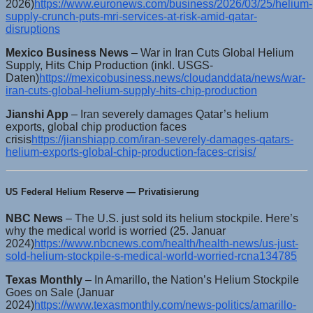
2026)
https://www.euronews.com/business/2026/03/25/helium-
supply-crunch-puts-mri-services-at-risk-amid-qatar-
disruptions
Mexico Business News
– War in Iran Cuts Global Helium
Supply, Hits Chip Production (inkl. USGS-
Daten)
https://mexicobusiness.news/cloudanddata/news/war-
iran-cuts-global-helium-supply-hits-chip-production
Jianshi App
– Iran severely damages Qatar’s helium
exports, global chip production faces
crisis
https://jianshiapp.com/iran-severely-damages-qatars-
helium-exports-global-chip-production-faces-crisis/
US Federal Helium Reserve — Privatisierung
NBC News
– The U.S. just sold its helium stockpile. Here’s
why the medical world is worried (25. Januar
2024)
https://www.nbcnews.com/health/health-news/us-just-
sold-helium-stockpile-s-medical-world-worried-rcna134785
Texas Monthly
– In Amarillo, the Nation’s Helium Stockpile
Goes on Sale (Januar
2024)
https://www.texasmonthly.com/news-politics/amarillo-