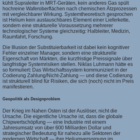
kühlt Supraleiter in MRT-Geräten, kein anderes Gas spült
hochreine Waferoberflächen nach chemischen Ätzprozessen
mit vergleichbarer Wirkung. Systemtheoretisch gesprochen
ist Helium kein austauschbares Element einer Lieferkette,
sondern eine strukturelle Voraussetzung mehrerer
technologischer Systeme gleichzeitig: Halbleiter, Medizin,
Raumfahrt, Forschung.
Die Illusion der Substituierbarkeit ist dabei kein kognitiver
Fehler einzelner Manager, sondern eine strukturelle
Eigenschaft von Märkten, die kurzfristige Preissignale über
langfristige Systemrisiken stellen. Niklas Luhmann hätte es
so formuliert: Das Wirtschaftssystem kommuniziert in der
Codierung Zahlung/Nicht-Zahlung — und diese Codierung
ist strukturell blind für Risiken, die sich (noch) nicht im Preis
manifestieren.
Geopolitik als Designproblem
Der Krieg im Nahen Osten ist der Auslöser, nicht die
Ursache. Die eigentliche Ursache ist, dass die globale
Chipwertschöpfung — eine Industrie mit einem
Jahresumsatz von über 600 Milliarden Dollar und
strategischer Bedeutung für nahezu alle Sektoren der
modernen Wirtschaft — ihre Heliumversorgung im