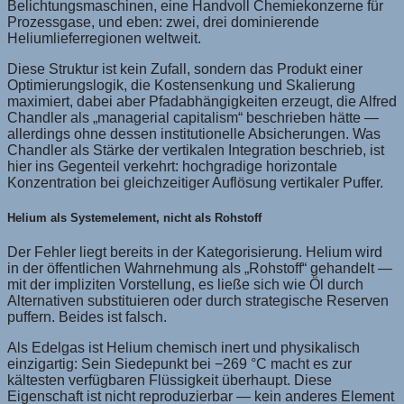
Belichtungsmaschinen, eine Handvoll Chemiekonzerne für
Prozessgase, und eben: zwei, drei dominierende
Heliumlieferregionen weltweit.
Diese Struktur ist kein Zufall, sondern das Produkt einer
Optimierungslogik, die Kostensenkung und Skalierung
maximiert, dabei aber Pfadabhängigkeiten erzeugt, die Alfred
Chandler als „managerial capitalism“ beschrieben hätte —
allerdings ohne dessen institutionelle Absicherungen. Was
Chandler als Stärke der vertikalen Integration beschrieb, ist
hier ins Gegenteil verkehrt: hochgradige horizontale
Konzentration bei gleichzeitiger Auflösung vertikaler Puffer.
Helium als Systemelement, nicht als Rohstoff
Der Fehler liegt bereits in der Kategorisierung. Helium wird
in der öffentlichen Wahrnehmung als „Rohstoff“ gehandelt —
mit der impliziten Vorstellung, es ließe sich wie Öl durch
Alternativen substituieren oder durch strategische Reserven
puffern. Beides ist falsch.
Als Edelgas ist Helium chemisch inert und physikalisch
einzigartig: Sein Siedepunkt bei −269 °C macht es zur
kältesten verfügbaren Flüssigkeit überhaupt. Diese
Eigenschaft ist nicht reproduzierbar — kein anderes Element