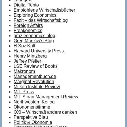
Digital Tonto
Empfohlene Wirtschaftsbücher
Exploring Economics
Fazit – das Wirtschaftsblog
Foreign Affairs
Freakonomics
graz economics blog
Greg Mankiw's Blog
H Soz Kult
Harvard University Press
Henry Mintzberg
Jeffrey Pfeffer
LSE Review of Books
Makronom
Managementbuch.de
Marginal Revolution
Milken Institute Review
MIT Press
MIT Sloan Management Review
Northwestern Kellog
Ökonomenstimme
OXI – Wirtschaft anders denken
Perspektive Blau
Politik & Ökonomie