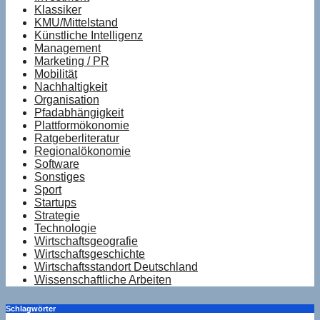
Klassiker
KMU/Mittelstand
Künstliche Intelligenz
Management
Marketing / PR
Mobilität
Nachhaltigkeit
Organisation
Pfadabhängigkeit
Plattformökonomie
Ratgeberliteratur
Regionalökonomie
Software
Sonstiges
Sport
Startups
Strategie
Technologie
Wirtschaftsgeografie
Wirtschaftsgeschichte
Wirtschaftsstandort Deutschland
Wissenschaftliche Arbeiten
Schlagwörter