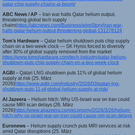
qatar-chip-supply-chains-ai-boom/
ABC News / AP
– Iran war halts Qatar helium output,
threatening global tech supply
chains
https://abcnews.com/Business/wireStory/iran-war-
halts-qatar-helium-output-threatening-global-131278124
Tom’s Hardware
– Qatar helium shutdown puts chip supply
chain on a two-week clock — SK Hynix forced to diversify
after 30% of global supply removed from the market
https://www.tomshardware.com/tech-industry/qatar-helium-
shutdown-puts-chip-supply-chain-on-a-two-week-clock
AGBI
– Qatari LNG shutdown puts 11% of global helium
supply at risk (25. März
2026)
https://www.agbi.com/industry/2026/03/qatari-lng-
shutdown-puts-11-of-global-helium-supply-at-risk/
Al Jazeera
– Helium hitch: Why US-Israel war on Iran could
cause MRI scan delays (26. März
2026)
https://www.aljazeera.com/economy/2026/3/26/helium-
hitch-why-us-israel-war-on-iran-could-cause-mri-scan-delays
Euronews
– Helium supply crunch puts MRI services at risk
amid Qatar disruptions (25. März