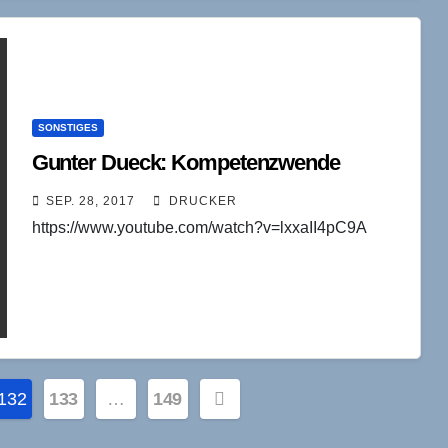
SONSTIGES
Gunter Dueck: Kompetenzwende
SEP. 28, 2017
DRUCKER
https://www.youtube.com/watch?v=lxxaII4pC9A
erung
132
133
…
149