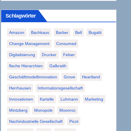
Schlagwörter
Amazon
Bachkaus
Barber
Bell
Bugatti
Change Management
Consumed
Digitalisierung
Drucker
Felser
flache Hierarchien
Galbraith
Geschäftmodellinnovation
Grove
Heartland
Herrhausen
Informationsgesellschaft
Innovationen
Kartelle
Luhmann
Marketing
Mintzberg
Monopole
Moonroc
Nachindustrielle Gesellschaft
Picot