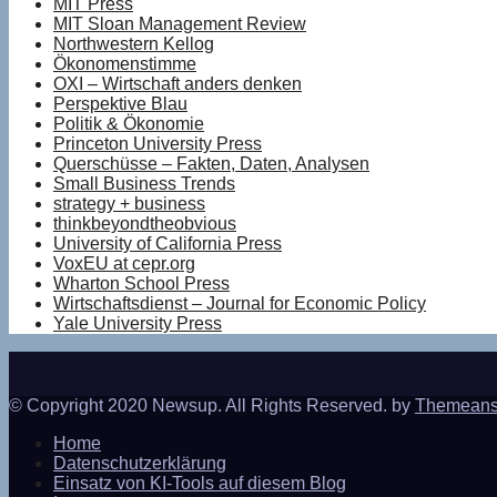
MIT Press
MIT Sloan Management Review
Northwestern Kellog
Ökonomenstimme
OXI – Wirtschaft anders denken
Perspektive Blau
Politik & Ökonomie
Princeton University Press
Querschüsse – Fakten, Daten, Analysen
Small Business Trends
strategy + business
thinkbeyondtheobvious
University of California Press
VoxEU at cepr.org
Wharton School Press
Wirtschaftsdienst – Journal for Economic Policy
Yale University Press
© Copyright 2020 Newsup. All Rights Reserved. by
Themeans
Home
Datenschutzerklärung
Einsatz von KI-Tools auf diesem Blog