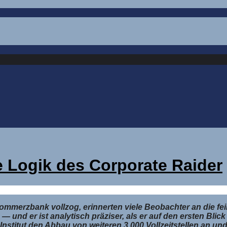
 Logik des Corporate Raider
Commerzbank vollzog, erinnerten viele Beobachter an die fe
— und er ist analytisch präziser, als er auf den ersten Bli
itut den Abbau von weiteren 3.000 Vollzeitstellen an und s