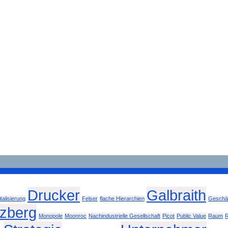
Drucker
Galbraith
italisierung
Felser
flache Hierarchien
Geschäf
tzberg
Monopole
Moonroc
Nachindustrielle Gesellschaft
Picot
Public Value
Raum
R