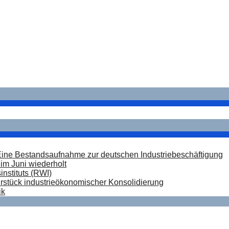
m Juni wiederholt
rstück industrieökonomischer Konsolidierung
Eine Bestandsaufnahme zur deutschen Industriebeschäftigung
im Juni wiederholt
nstituts (RWI)
hrstück industrieökonomischer Konsolidierung
ik