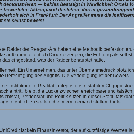
keit demonstrieren — beides bestätigt in Wirklichkeit Orce
her bewerteten Aktienpaket dastehen, das er gewinnbringend 
erholt sich in Frankfurt: Der Angreifer muss die Ineffizie
sie selbst beweist.
 Raider der Reagan-Ära haben eine Methodik perfektioniert, die
take aufbauen, öffentlich Druck erzeugen, die Führung als selbs
 das eingestand, was der Raider behauptet hatte.
 Offenheit: Ein Unternehmen, das unter Übernahmedruck plötzlic
die Berechtigung des Angriffs. Die Verteidigung ist der Beweis.
ne institutionelle Realität freilegte, die in stabilen Oligopolstr
chock eintritt, bleibt die Lücke zwischen erreichbarer und tatsä
sichtsrat, Betriebsrat und Politik sitzen in dieser Stabilitätskoa
ge öffentlich zu stellen, die intern niemand stellen durfte.
Credit ist kein Finanzinvestor, der auf kurzfristige Wertrealisie