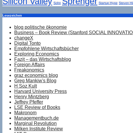
Silicon Valley
Sprenger
Sohn
Startup Hype
Steven Hil
Lesezeichen
blog politische ökonomie
Business – Book Review (Stanford SOCIAL INNOVATI
changeX
Digital Tonto
Empfohlene Wirtschaftsbücher
Exploring Economics
Fazit – das Wirtschaftsblog
Foreign Affairs
Freakonomics
graz economics blog
Greg Mankiw's Blog
H Soz Kult
Harvard University Press
Henry Mintzberg
Jeffrey Pfeffer
LSE Review of Books
Makronom
Managementbuch.de
Marginal Revolution
Milken Institute Review