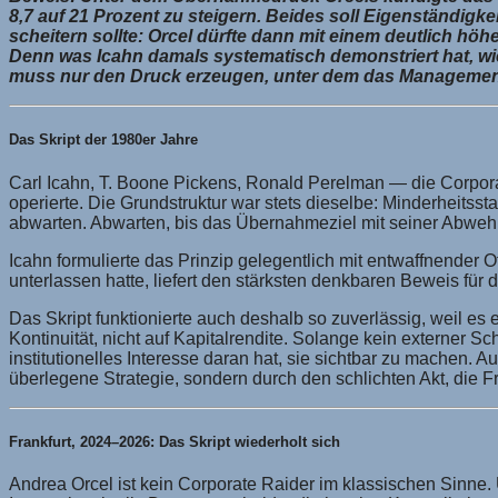
8,7 auf 21 Prozent zu steigern. Beides soll Eigenständig
scheitern sollte: Orcel dürfte dann mit einem deutlich hö
Denn was Icahn damals systematisch demonstriert hat, wied
muss nur den Druck erzeugen, unter dem das Management 
Das Skript der 1980er Jahre
Carl Icahn, T. Boone Pickens, Ronald Perelman — die Corporate
operierte. Die Grundstruktur war stets dieselbe: Minderheitss
abwarten. Abwarten, bis das Übernahmeziel mit seiner Abwehr
Icahn formulierte das Prinzip gelegentlich mit entwaffnender
unterlassen hatte, liefert den stärksten denkbaren Beweis für 
Das Skript funktionierte auch deshalb so zuverlässig, weil es ei
Kontinuität, nicht auf Kapitalrendite. Solange kein externer S
institutionelles Interesse daran hat, sie sichtbar zu machen. Auf
überlegene Strategie, sondern durch den schlichten Akt, die Fra
Frankfurt, 2024–2026: Das Skript wiederholt sich
Andrea Orcel ist kein Corporate Raider im klassischen Sinne. Uni