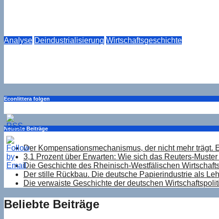
3,1 Prozent über Erwarten: Wie sich das Reuters-Muster i
Aug. 6, 2026
Drucker
Analyse
Deindustrialisierung
Wirtschaftsgeschichte
Der stille Rückbau. Die deutsche Papierindustrie als Leh
Aug. 6, 2026
Drucker
Econlittera folgen
Neueste Beiträge
Der Kompensationsmechanismus, der nicht mehr trägt. 
3,1 Prozent über Erwarten: Wie sich das Reuters-Muster 
Die Geschichte des Rheinisch-Westfälischen Wirtschaftsi
Der stille Rückbau. Die deutsche Papierindustrie als Le
Die verwaiste Geschichte der deutschen Wirtschaftspolit
Beliebte Beiträge