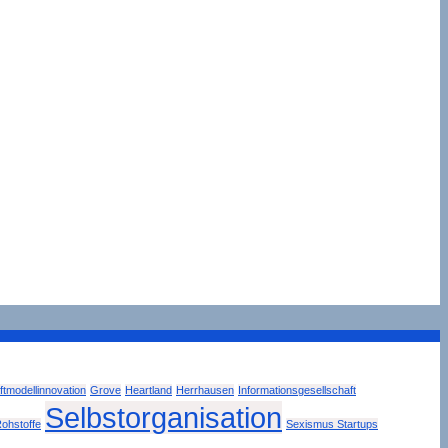
tmodellinnovation
Grove
Heartland
Herrhausen
Informationsgesellschaft
Selbstorganisation
ohstoffe
Sexismus Startups