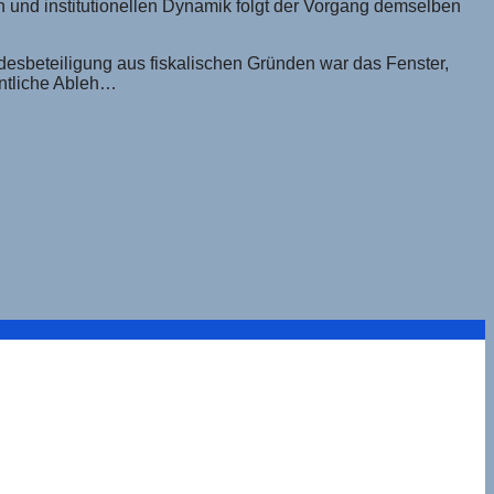
en und institutionellen Dynamik folgt der Vorgang demselben
ndesbeteiligung aus fiskalischen Gründen war das Fenster,
entliche Ableh…
ung