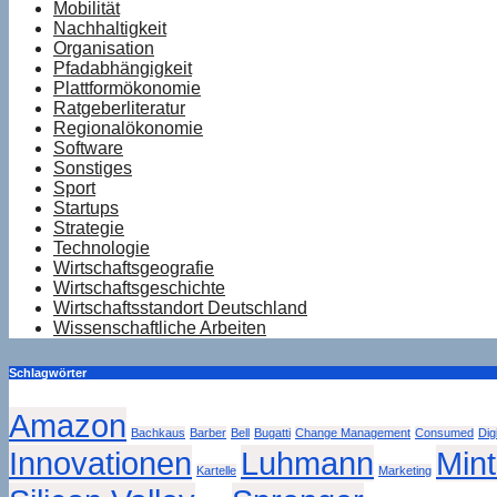
Mobilität
Nachhaltigkeit
Organisation
Pfadabhängigkeit
Plattformökonomie
Ratgeberliteratur
Regionalökonomie
Software
Sonstiges
Sport
Startups
Strategie
Technologie
Wirtschaftsgeografie
Wirtschaftsgeschichte
Wirtschaftsstandort Deutschland
Wissenschaftliche Arbeiten
Schlagwörter
Amazon
Bachkaus
Barber
Bell
Bugatti
Change Management
Consumed
Dig
Innovationen
Luhmann
Min
Kartelle
Marketing