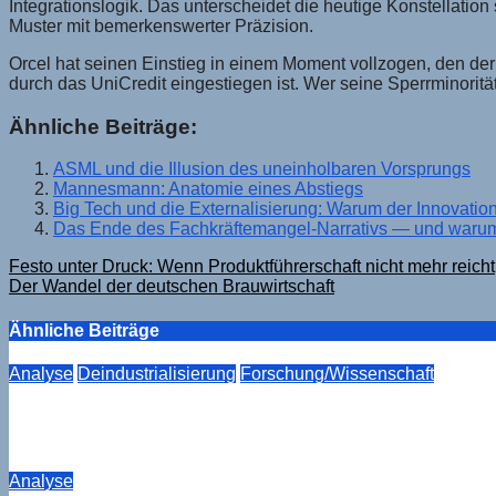
Integrationslogik. Das unterscheidet die heutige Konstellatio
Muster mit bemerkenswerter Präzision.
Orcel hat seinen Einstieg in einem Moment vollzogen, den der
durch das UniCredit eingestiegen ist. Wer seine Sperrminoritä
Ähnliche Beiträge:
ASML und die Illusion des uneinholbaren Vorsprungs
Mannesmann: Anatomie eines Abstiegs
Big Tech und die Externalisierung: Warum der Innovation
Das Ende des Fachkräftemangel-Narrativs — und warum e
Beitragsnavigation
Festo unter Druck: Wenn Produktführerschaft nicht mehr reicht
Der Wandel der deutschen Brauwirtschaft
Ähnliche Beiträge
Analyse
Deindustrialisierung
Forschung/Wissenschaft
Der Kompensationsmechanismus, der nicht mehr trägt. E
Aug. 6, 2026
Drucker
Analyse