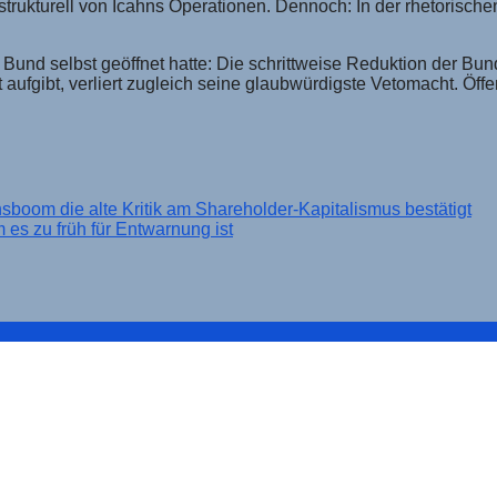
n strukturell von Icahns Operationen. Dennoch: In der rhetorisch
 Bund selbst geöffnet hatte: Die schrittweise Reduktion der Bu
t aufgibt, verliert zugleich seine glaubwürdigste Vetomacht. Öff
sboom die alte Kritik am Shareholder-Kapitalismus bestätigt
s zu früh für Entwarnung ist
ine Bestandsaufnahme zur deutschen Industriebeschäftig