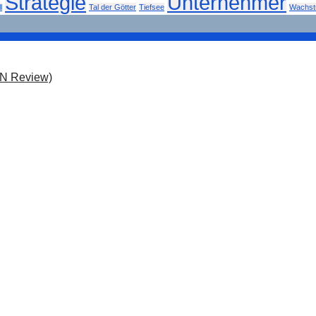
Strategie
Unternehmer
l
Tal der Götter
Tiefsee
Wachs
ON Review)