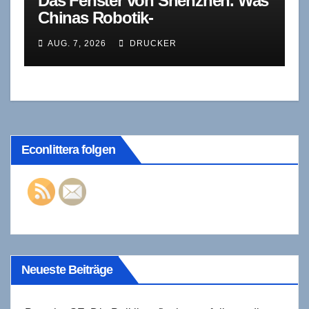
Das Fenster von Shenzhen. Was
Chinas Robotik-
Standardisierung für deutsche
AUG. 7, 2026
DRUCKER
Zulieferer bedeutet – und was
sie verschweigt
Econlittera folgen
Neueste Beiträge