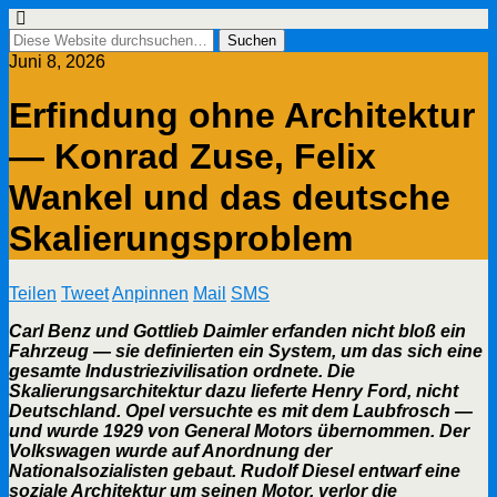
Juni 8, 2026
Erfindung ohne Architektur
— Konrad Zuse, Felix
Wankel und das deutsche
Skalierungsproblem
Teilen
Tweet
Anpinnen
Mail
SMS
Carl Benz und Gottlieb Daimler erfanden nicht bloß ein
Fahrzeug — sie definierten ein System, um das sich eine
gesamte Industriezivilisation ordnete. Die
Skalierungsarchitektur dazu lieferte Henry Ford, nicht
Deutschland. Opel versuchte es mit dem Laubfrosch —
und wurde 1929 von General Motors übernommen. Der
Volkswagen wurde auf Anordnung der
Nationalsozialisten gebaut. Rudolf Diesel entwarf eine
soziale Architektur um seinen Motor, verlor die