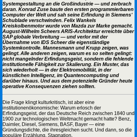
Systemgestaltung an die Großindustrie — und zerbrach
daran. Konrad Zuse baute den ersten programmierbaren
Computer der Welt und sah seine Erfindung in Siemens‘
Schublade verschwinden. Felix Wankels
Kreiskolbenmotor wurde von Mazda zur Marke gemacht.
August-Wilhelm Scheers ARIS-Architektur erreichte über
SAP globale Verbreitung — und verlor mit der
Übernahme von IDS Scheer die eigenständige
Systemkontrolle. Mannesmann und Krupp zeigen, was
gelingt. Alle anderen zeigen, warum es so selten gelingt:
nicht mangelnder Erfindungsgeist, sondern die fehlende
institutionelle Fähigkeit zur Skalierung. Ein Muster, das
sich wiederholt — in der Elektromobilität, in der
künstlichen Intelligenz, im Quantencomputing und
darüber hinaus. Und aus dem potenzielle Gründer heute
operative Konsequenzen ziehen sollten.
Die Frage klingt kulturkritisch, ist aber eine
institutionenökonomische: Warum erlosch der
Erfindungsgeist, der das Deutsche Reich zwischen 1840 und
1900 zur technologischen Weltmacht gemacht hatte? Benz,
Daimler, Diesel, Siemens, BASF, Bayer — eine
Gründungsdichte, die ihresgleichen sucht. Und dann, so die
populäre Erzählung, Stagnation.