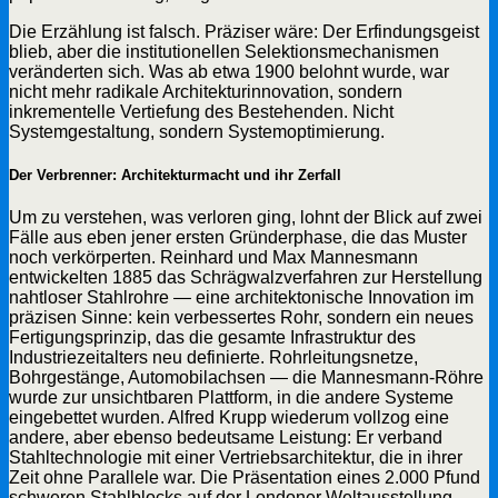
Die Erzählung ist falsch. Präziser wäre: Der Erfindungsgeist
blieb, aber die institutionellen Selektionsmechanismen
veränderten sich. Was ab etwa 1900 belohnt wurde, war
nicht mehr radikale Architekturinnovation, sondern
inkrementelle Vertiefung des Bestehenden. Nicht
Systemgestaltung, sondern Systemoptimierung.
Der Verbrenner: Architekturmacht und ihr Zerfall
Um zu verstehen, was verloren ging, lohnt der Blick auf zwei
Fälle aus eben jener ersten Gründerphase, die das Muster
noch verkörperten. Reinhard und Max Mannesmann
entwickelten 1885 das Schrägwalzverfahren zur Herstellung
nahtloser Stahlrohre — eine architektonische Innovation im
präzisen Sinne: kein verbessertes Rohr, sondern ein neues
Fertigungsprinzip, das die gesamte Infrastruktur des
Industriezeitalters neu definierte. Rohrleitungsnetze,
Bohrgestänge, Automobilachsen — die Mannesmann-Röhre
wurde zur unsichtbaren Plattform, in die andere Systeme
eingebettet wurden. Alfred Krupp wiederum vollzog eine
andere, aber ebenso bedeutsame Leistung: Er verband
Stahltechnologie mit einer Vertriebsarchitektur, die in ihrer
Zeit ohne Parallele war. Die Präsentation eines 2.000 Pfund
schweren Stahlblocks auf der Londoner Weltausstellung