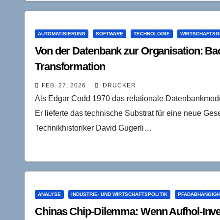
AUTOMATISIERUNG
SOFTWARE
TECHNOLOGIE
WIRTSCHAFTSG
Von der Datenbank zur Organisation: B
Transformation
FEB. 27, 2026
DRUCKER
Als Edgar Codd 1970 das relationale Datenbankmodell 
Er lieferte das technische Substrat für eine neue Gesel
Technikhistoriker David Gugerli…
ANALYSE
INDUSTRIE- UND WIRTSCHAFTSPOLITIK
PFADABHÄNGIGK
Chinas Chip-Dilemma: Wenn Aufhol-Investi