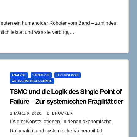
 Minuten ein humanoider Roboter vom Band – zumindest
lich leistet und was sie verbirgt,…
ANALYSE
STRATEGIE
TECHNOLOGIE
WIRTSCHAFTSGEOGRAFIE
TSMC und die Logik des Single Point of
Failure – Zur systemischen Fragilität der
globalen Chipökonomie
MÄRZ 9, 2026
DRUCKER
Es gibt Konstellationen, in denen ökonomische
Rationalität und systemische Vulnerabilität